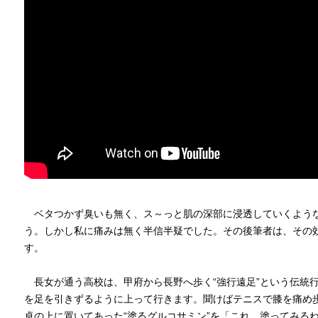
ベタつかず臭いも無く、ス～っと肌の深部に浸透していくような
う。しかし私に痛みは無く半信半疑でした。その後筆者は、その
す。
長女が通う高校は、甲府から長野へ歩く“強行遠足”という伝統
を足を引きずるように上って行きます。聞けばテニスで膝を痛め
卓の上に置いてあった“塗るグルコサミン”を「これ、塗ってみる