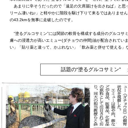
あまりに辛そうだったので「遠足の欠席届けを出さねば」と思
リーム凄いね♪」と軽やかに階段を駆け下りて来るではありませ
の43.2kmを無事に走破したのです。
“塗るグルコサミン”には関節の軟骨を構成する成分のグルコサ
膚への浸透力が高いエミュー(ダチョウの仲間)油が配合されてい
い」「貼り薬と違って、かぶれない」「飲み薬と併せて使える」
話題の“塗るグルコサミン” 