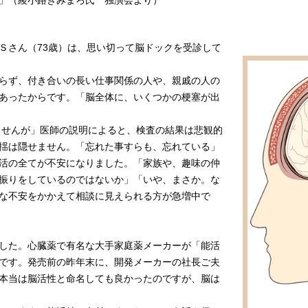
」（綾小路きみまろ氏 独演会より）
さん（73歳）は、思い切って脳ドックを受診して
らず、付き合いの長い仕事関係の人や、親戚の人の
あったからです。「脳全体に、いくつかの梗塞が出
せんが」医師の説明によると、検査の結果は悲観的
揺は隠せません。「忘れた事すらも、忘れている」
活の全てが不安になりました。「家族や、趣味の仲
振りをしているのではないか」「いや、まさか。な
な不安をかかえて相談に見えられる方が急増中で
した。心臓薬で有名な大手家庭薬メーカーが「能活
です。発売前の昨年末に、開発メーカーの社長ご夫
本当は脳活性と命名しても良かったのですが、脳は