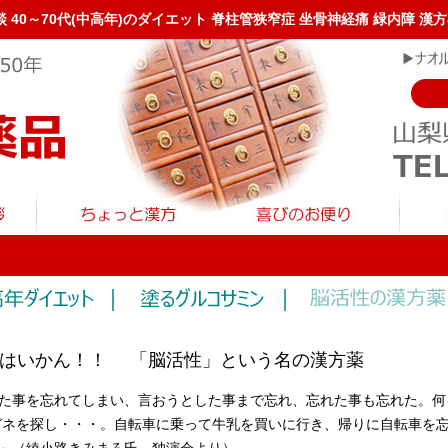
談 40～70代(中高年)のダイエット 脊柱管狭窄症 坐骨神経痛 緑内障 
てはいかん！！ 「脳活性」という名の漢方薬
た事を忘れてしまい、言おうとした事まで忘れ、忘れた事も忘れた。何
ガネを探し・・・。自転車に乗って牛乳を買いに行き、帰りに自転車を忘