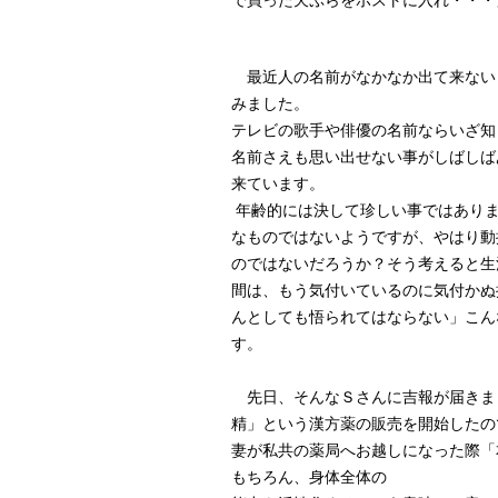
で買った天ぷらをポストに入れ・・・
最近人の名前がなかなか出て来ないＳ
みました。
テレビの歌手や俳優の名前ならいざ知
名前さえも思い出せない事がしばしば
来ています。
年齢的には決して珍しい事ではありま
なものではないようですが、やはり動
のではないだろうか？そう考えると生
間は、もう気付いているのに気付かぬ
んとしても悟られてはならない」こん
す。
先日、そんなＳさんに吉報が届きま
精」という漢方薬の販売を開始したの
妻が私共の薬局へお越しになった際「
もちろん、身体全体の